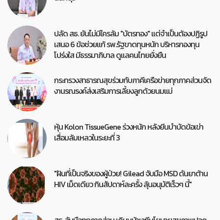
ปลัด สธ. ยันไม่มีใครล้ม "บัตรทอง" แต่จำเป็นต้องปฏิรูป
เสนอ 6 ข้อช่วยแก้ รพ.รัฐขาดทุนหนัก บริหารกองทุน
โปร่งใส มีธรรมาภิบาล ดูแลคนไทยยั่งยืน
กระทรวงสาธารณสุขร่วมกับภาคีเครือข่ายทุกภาคส่วนจัด
งานรณรงค์ส่งเสริมการเลี้ยงลูกด้วยนมแม่
หุ้น Kolon TissueGene ร่วงหนัก หลังยีนบำบัดข้อเข่า
เสื่อมล้มเหลวในระยะที่ 3
"ฝันที่เป็นจริงของผู้ป่วย! Gilead จับมือ MSD ดันยาต้าน
HIV เม็ดเดียว กินสัปดาห์ละครั้ง ลุ้นอนุมัติเร็วๆ นี้"
สธ. จับมือทุกภาคส่วน เดินหน้าเวทีนโยบายสุขภาพปอด