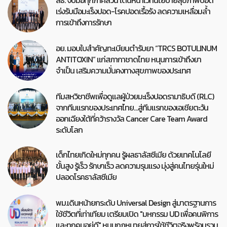
เร่งรับมือมะเร็งปอด-โรคปอดเรื้อรัง ลดความเหลื่อมล้ำ
การเข้าถึงการรักษา
อย. มอบใบสำคัญทะเบียนตำรับยา “TRCS BOTULINUM
ANTITOXIN” แก่สภากาชาดไทย หนุนการเข้าถึงยา
จำเป็น เสริมความมั่นคงทางสุขภาพของประเทศ
ทีมสหวิชาชีพเพื่อดูแลผู้ป่วยมะเร็งปอดรามาธิบดี (RLC)
จากทีมแรกของประเทศไทย…สู่ทีมแรกของเอเชียตะวัน
ออกเฉียงใต้ที่คว้ารางวัล Cancer Care Team Award
ระดับโลก
เด็กไทยเกิดใหม่ทุกคน รู้ผลธาลัสซีเมีย ด้วยเทคโนโลยี
ขั้นสูง รู้เร็ว รักษาเร็ว ลดความรุนแรง มุ่งสู่คนไทยรุ่นใหม่
ปลอดโรคธาลัสซีเมีย
พม.เดินหน้ายกระดับ Universal Design สู่มาตรฐานการ
ใช้ชีวิตที่เท่าเทียม เตรียมเปิด "มหกรรม UD เพื่อคนพิการ
และทุกคนอยู่ดี" หนุนกฎหมายสู่การใช้ชีวิตจริงพร้อมรวม