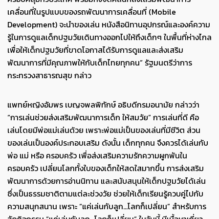
เคลื่อนที่ในรูปแบบของรถพัฒนาการเคลื่อนที่ (Mobile
Development) จะนำของเล่น หนังสือนิทานอุปกรณ์และองค์ความ
รู้ในการดูแลเด็กปฐมวัยเดินทางออกไปให้ถึงเด็กๆ ในพื้นที่ห่างไกล
เพื่อให้เด็กปฐมวัยที่ขาดโอกาสได้รับการดูแลและส่งเสริม
พัฒนาการที่มีคุณภาพให้กับเด็กไทยทุกคน” รัฐมนตรีว่าการ
กระทรวงสาธารณสุข กล่าว
แพทย์หญิงอัมพร เบญจพลพิทักษ์ อธิบดีกรมอนามัย กล่าวว่า
“การเล่นช่วยส่งเสริมพัฒนาการเด็ก ให้สมวัย” การเล่นที่ดี คือ
เล่นโดยมีพ่อแม่เล่นด้วย เพราะพ่อแม่เป็นของเล่นที่มีชีวิต ส่วน
ของเล่นเป็นองค์ประกอบเสริม ดังนั้น เด็กทุกคน จึงควรได้เล่นกับ
พ่อ แม่ หรือ ครอบครัว เพื่อส่งเสริมความรักความผูกพันใน
ครอบครัว เปลี่ยนโลกทั้งใบของเด็กให้สดใสมากขึ้น การส่งเสริม
พัฒนาการด้วยการอ่านนิทาน และสนับสนุนให้เด็กปฐมวัยได้เล่น
ซึ่งเป็นธรรมชาติตามแต่ละช่วงวัย ช่วยให้เด็กเรียนรู้ควบคู่ไปกับ
ความสนุกสนาน เพราะ “แค่เล่นกับลูก...โลกก็เปลี่ยน” สำหรับการ
จัดกิจกรรม “แค่เล่นกับลูก...โลกก็เปลี่ยน” ในวันนี้ มีเนื้อหาเกี่ยว