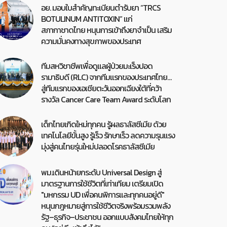
อย. มอบใบสำคัญทะเบียนตำรับยา “TRCS
BOTULINUM ANTITOXIN” แก่
สภากาชาดไทย หนุนการเข้าถึงยาจำเป็น เสริม
ความมั่นคงทางสุขภาพของประเทศ
ทีมสหวิชาชีพเพื่อดูแลผู้ป่วยมะเร็งปอด
รามาธิบดี (RLC) จากทีมแรกของประเทศไทย…
สู่ทีมแรกของเอเชียตะวันออกเฉียงใต้ที่คว้า
รางวัล Cancer Care Team Award ระดับโลก
เด็กไทยเกิดใหม่ทุกคน รู้ผลธาลัสซีเมีย ด้วย
เทคโนโลยีขั้นสูง รู้เร็ว รักษาเร็ว ลดความรุนแรง
มุ่งสู่คนไทยรุ่นใหม่ปลอดโรคธาลัสซีเมีย
พม.เดินหน้ายกระดับ Universal Design สู่
มาตรฐานการใช้ชีวิตที่เท่าเทียม เตรียมเปิด
"มหกรรม UD เพื่อคนพิการและทุกคนอยู่ดี"
หนุนกฎหมายสู่การใช้ชีวิตจริงพร้อมรวมพลัง
รัฐ–ธุรกิจ–ประชาชน ออกแบบสังคมไทยให้ทุก