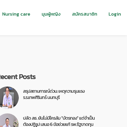
Nursing care
มุมผู้หญิง
สมัครสมาชิก
Login
ecent Posts
สรุปสถานการณ์ด่วน: เหตุความรุนแรง
ร.ร.เทพศิรินทร์ นนทบุรี
ปลัด สธ. ยันไม่มีใครล้ม "บัตรทอง" แต่จำเป็น
ต้องปฏิรูป เสนอ 6 ข้อช่วยแก้ รพ.รัฐขาดทุน