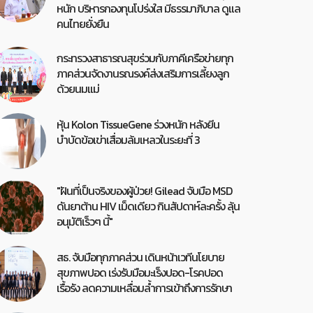
หนัก บริหารกองทุนโปร่งใส มีธรรมาภิบาล ดูแล
คนไทยยั่งยืน
กระทรวงสาธารณสุขร่วมกับภาคีเครือข่ายทุก
ภาคส่วนจัดงานรณรงค์ส่งเสริมการเลี้ยงลูก
ด้วยนมแม่
หุ้น Kolon TissueGene ร่วงหนัก หลังยีน
บำบัดข้อเข่าเสื่อมล้มเหลวในระยะที่ 3
"ฝันที่เป็นจริงของผู้ป่วย! Gilead จับมือ MSD
ดันยาต้าน HIV เม็ดเดียว กินสัปดาห์ละครั้ง ลุ้น
อนุมัติเร็วๆ นี้"
สธ. จับมือทุกภาคส่วน เดินหน้าเวทีนโยบาย
สุขภาพปอด เร่งรับมือมะเร็งปอด-โรคปอด
เรื้อรัง ลดความเหลื่อมล้ำการเข้าถึงการรักษา