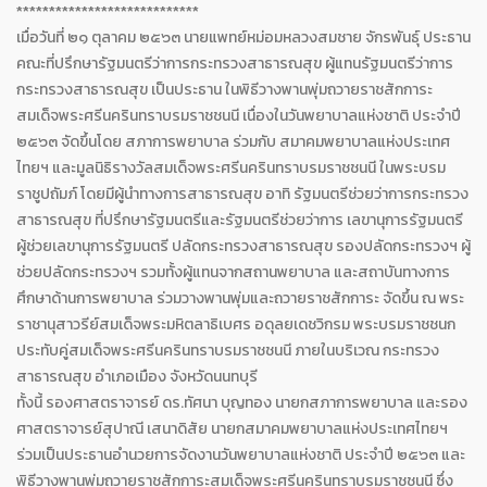
****************************
เมื่อวันที่ ๒๑ ตุลาคม ๒๕๖๓ นายแพทย์หม่อมหลวงสมชาย จักรพันธุ์ ประธาน
คณะที่ปรึกษารัฐมนตรีว่าการกระทรวงสาธารณสุข ผู้แทนรัฐมนตรีว่าการ
กระทรวงสาธารณสุข เป็นประธาน ในพิธีวางพานพุ่มถวายราชสักการะ
สมเด็จพระศรีนครินทราบรมราชชนนี เนื่องในวันพยาบาลแห่งชาติ ประจำปี
๒๕๖๓ จัดขึ้นโดย สภาการพยาบาล ร่วมกับ สมาคมพยาบาลแห่งประเทศ
ไทยฯ และมูลนิธิรางวัลสมเด็จพระศรีนครินทราบรมราชชนนี ในพระบรม
ราชูปถัมภ์ โดยมีผู้นำทางการสาธารณสุข อาทิ รัฐมนตรีช่วยว่าการกระทรวง
สาธารณสุข ที่ปรึกษารัฐมนตรีและรัฐมนตรีช่วยว่าการ เลขานุการรัฐมนตรี
ผู้ช่วยเลขานุการรัฐมนตรี ปลัดกระทรวงสาธารณสุข รองปลัดกระทรวงฯ ผู้
ช่วยปลัดกระทรวงฯ รวมทั้งผู้แทนจากสถานพยาบาล และสถาบันทางการ
ศึกษาด้านการพยาบาล ร่วมวางพานพุ่มและถวายราชสักการะ จัดขึ้น ณ พระ
ราชานุสาวรีย์สมเด็จพระมหิตลาธิเบศร อดุลยเดชวิกรม พระบรมราชชนก
ประทับคู่สมเด็จพระศรีนครินทราบรมราชชนนี ภายในบริเวณ กระทรวง
สาธารณสุข อำเภอเมือง จังหวัดนนทบุรี
ทั้งนี้ รองศาสตราจารย์ ดร.ทัศนา บุญทอง นายกสภาการพยาบาล และรอง
ศาสตราจารย์สุปาณี เสนาดิสัย นายกสมาคมพยาบาลแห่งประเทศไทยฯ
ร่วมเป็นประธานอำนวยการจัดงานวันพยาบาลแห่งชาติ ประจำปี ๒๕๖๓ และ
พิธีวางพานพุ่มถวายราชสักการะสมเด็จพระศรีนครินทราบรมราชชนนี ซึ่ง