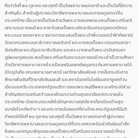
ถือว่าวันที่ ๒๑ ตุลาคม ของทุกปี เป็นวันพยาบาลแห่งชาติ และเป็นวันที่มีความ
สำคัญยิ่ง สำหรับผู้ประกอบวิชาชีพการพยาบาลและการผดุงครรภ์ใน
ประเทศไทย เนื่องจากเป็นวันคล้ายวันพระราชสมภพของสมเด็จพระศรีนคริ
นทราบรมราชชนนี พระชายาในสมเด็จพระมหิตลาธิเบศรอดุลยเดชวิกรม
พระบรมราชชนก พระราชมารดาของสมเด็จพระเจ้าพี่นางเธอเจ้าฟ้ากัลยาณิ
วัฒนากรมหลวงนราธิวาสราชนครินทร์ พระบาทสมเด็จพระปรเมทรมหาอา
นันทมหิดล พระอัฐมรามาธิบดินทร และพระบาทสมเด็จพระปรมินทรมหา
ภูมิพลอดุลยเดช สมเด็จพระศรีนครินทราบรมราชชนนี ทรงสำเร็จการศึกษา
ด้านวิชาการพยาบาลจากโรงเรียนหญิงแพทย์ผดุงครรภ์แลการพยาบาลไข้
(ปัจจุบันคือ คณะพยาบาลศาสตร์ มหาวิทยาลัยมหิดล) จากนั้นทรงรับการ
ศึกษาเพิ่มเติมที่วิทยาลัยซิมมอนส์ และสถาบันเทคโนโลยีแมสซาซูเซทท์ ณ
เมืองบอสตัน ประเทศสหรัฐอเมริกา ตลอดพระชนม์ชีพพระองค์ทรงมีส่วน
สำคัญต่อการเสริมสร้างและพัฒนางานด้านสุขอนามัยแก่ประชาชนใน
ประเทศไทย ด้วยทรงตระหนักในปัญหาความทุกข์ยากเดือนร้อนด้านสุข
อนามัยโรคภัยต่าง ๆ ของประชาชนในชนบทที่ห่างไกล คณะรัฐมนตรีมีมติ
กำหนดให้วันที่ ๒๑ ตุลาคม ของทุกปี เป็นวันพยาบาลแห่งชาติ ผู้ประกอบ
วิชาชีพการพยาบาลและการผดุงครรภ์ทั่วประเทศจะพร้อมใจกันน้อมรำลึก
ถึงพระมหากรุณาธิคุณของสมเด็จพระศรีนครินทราบรมราชชนนี ที่ทรง