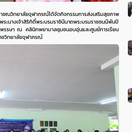
ราชณวิทยาลัยจุฬาภรณ์ได้จัดกิจกรรมการส่งเสริมสุขภาพ
ด็จพระนางเจ้าสิริกิติ์พระบรมราชินีนาถพระบรมราชชนนีพันปี
พรรษา ณ คลินิกพยาบาลชุมชนอบอุ่นและศูนย์การเรียน
าชวิทยาลัยจุฬาภรณ์