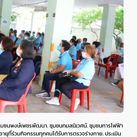
. ชุมชนพงษ์เพชรพัฒนา. ชุมชนกมลนิเวศน์. ชุมชนการไฟฟ้า
งอายุที่ร่วมกิจกรรมทุกคนได้รับการตรวจร่างกาย. ประเมิน